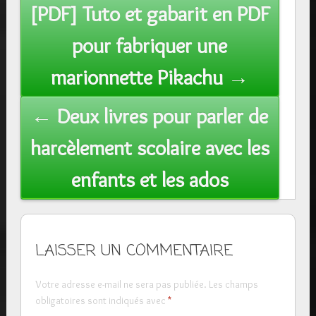
Post
[PDF] Tuto et gabarit en PDF
navigation
pour fabriquer une
marionnette Pikachu →
← Deux livres pour parler de
harcèlement scolaire avec les
enfants et les ados
LAISSER UN COMMENTAIRE
Votre adresse e-mail ne sera pas publiée.
Les champs
obligatoires sont indiqués avec
*