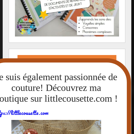
tps://littlecousette.com