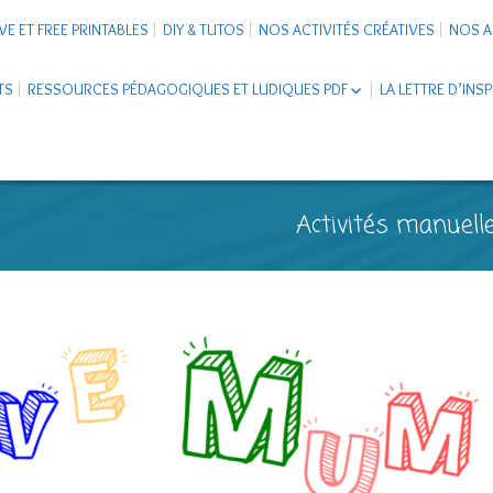
VE ET FREE PRINTABLES
DIY & TUTOS
NOS ACTIVITÉS CRÉATIVES
NOS A
TS
RESSOURCES PÉDAGOGIQUES ET LUDIQUES PDF
LA LETTRE D’INS
LIVRETS ÉDUCATIFS PDF
LAPBOOK
CARNETS DE VOYAGE ENFANTS
ESCAPE GAME ET JEUX À
Activités manuelle
TÉLÉCHARGER PDF
SUPPORTS CO-SCHOOLING
CARTERIE
TUTORIELS