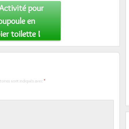
Activité pour
oupoule en
er toilette !
toires sont indiqués avec
*