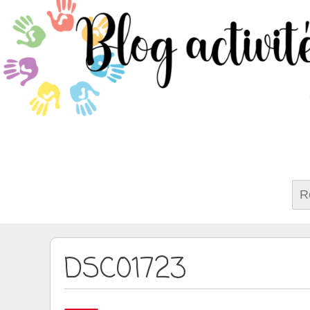
Rech
DSC01723