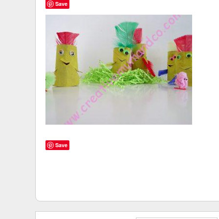
Save
Save