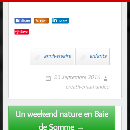
Post
Share
Share
Save
anniversaire
enfants
23 septembre 2016
creativemumandco
Post
Un weekend nature en Baie
navigation
de Somme →