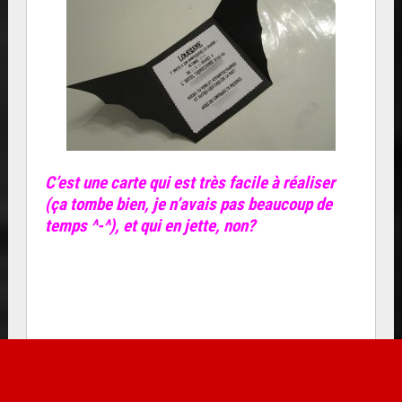
C’est une carte qui est très facile à réaliser
(ça tombe bien, je n’avais pas beaucoup de
temps ^-^), et qui en jette, non?