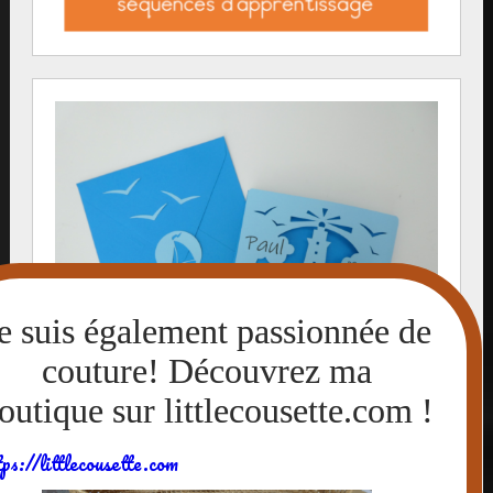
tps://littlecousette.com