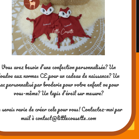
vocabulaire lié aux oiseaux.
Puis, vous apprendrez plein de choses sur
les plumes: à quoi ça sert, les différentes
sortes de plumes…
Vous avez besoin d’une confection personnalisée? Un
oudou aux normes CE pour un cadeau de naissance? Un
sac personnalisé par broderie pour votre enfant ou pour
vous-même? Un tapis d’éveil sur mesure?
 serais ravie de créer cela pour vous! Contactez-moi par
mail à contact@littlecousette.com