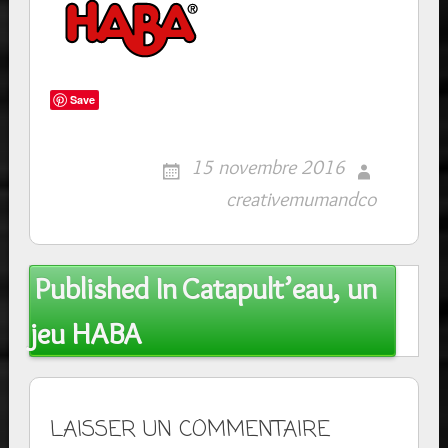
Save
15 novembre 2016
creativemumandco
Post
Published In
Catapult’eau, un
navigation
jeu HABA
LAISSER UN COMMENTAIRE