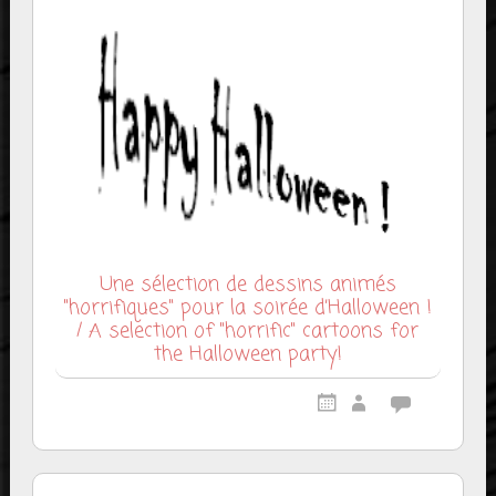
Une sélection de dessins animés
"horrifiques" pour la soirée d’Halloween !
/ A selection of "horrific" cartoons for
the Halloween party!