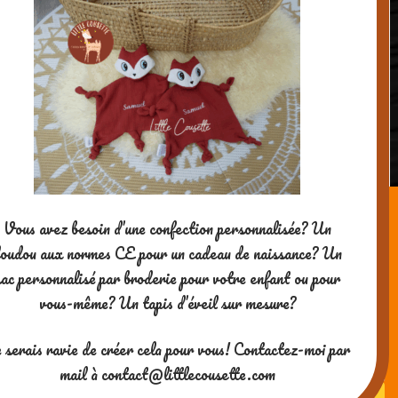
Deux nouveaux jeux: memory spécial
citrouille et memory spécial Halloween
"Mister Jack ou le jeu de la citrouille (jeu
à imprimer) !"
Vous avez besoin d’une confection personnalisée? Un
oudou aux normes CE pour un cadeau de naissance? Un
sac personnalisé par broderie pour votre enfant ou pour
vous-même? Un tapis d’éveil sur mesure?
Posts
Merci pour votre visite ! Si vous
 serais ravie de créer cela pour vous! Contactez-moi par
aimez mes contenus, vous
1
2
Next →
navigation
pouvez me soutenir en me
mail à contact@littlecousette.com
payant un café ^-^