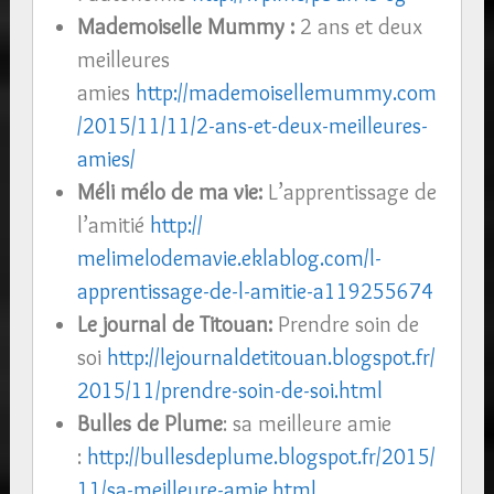
Mademoiselle Mummy :
2 ans et deux
meilleures
amies
http://mademoisellemummy.com
/2015/11/11/2-ans-et-deux-meilleures-
amies/
Méli mélo de ma vie:
L’apprentissage de
l’amitié
http://
melimelodemavie.eklablog.com/
l-
apprentissage-de-l-amitie-a11
9255674
Le journal de Titouan:
Prendre soin de
soi
http://
lejournaldetitouan.blogspot.fr/
2015/11/
prendre-soin-de-soi.html
Bulles de Plume
: sa meilleure amie
:
http://
bullesdeplume.blogspot.fr/2015/
11/sa-meilleure-amie.html