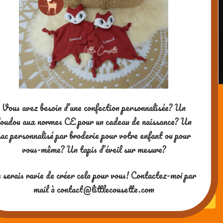
s’habiller tout seuls!: Ca peut
paraitre bête pour un adulte, mais
apprendre à…
https://t.co/p1f7tegexR
RÉPONDRE
Vous avez besoin d’une confection personnalisée? Un
CreativemumCo
oudou aux normes CE pour un cadeau de naissance? Un
12 NOVEMBRE 2015 À 6 H 01 MIN
sac personnalisé par broderie pour votre enfant ou pour
vous-même? Un tapis d’éveil sur mesure?
Dix astuces pour leur apprendre à
s’habiller tout seuls!: Ca peut
 serais ravie de créer cela pour vous! Contactez-moi par
paraitre bête pour un adulte, mais
mail à contact@littlecousette.com
apprendre à…
https://t.co/NotvbpoImf