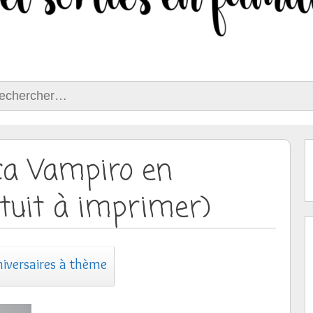
ercher :
ica Vampiro en
atuit à imprimer)
iversaires à thème