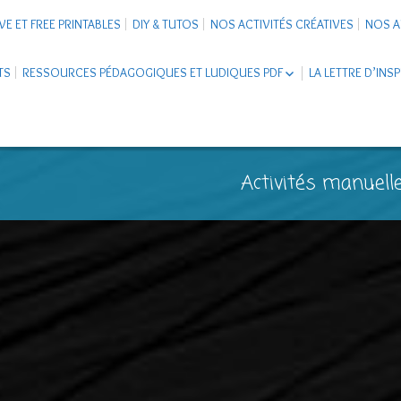
VE ET FREE PRINTABLES
DIY & TUTOS
NOS ACTIVITÉS CRÉATIVES
NOS A
TS
RESSOURCES PÉDAGOGIQUES ET LUDIQUES PDF
LA LETTRE D’INS
LIVRETS ÉDUCATIFS PDF
LAPBOOK
CARNETS DE VOYAGE ENFANTS
ESCAPE GAME ET JEUX À
Activités manuelle
TÉLÉCHARGER PDF
SUPPORTS CO-SCHOOLING
CARTERIE
TUTORIELS