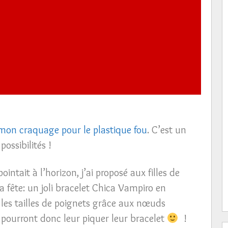
mon craquage pour le plastique fou
. C’est un
possibilités !
ntait à l’horizon, j’ai proposé aux filles de
la fête: un joli bracelet Chica Vampiro en
s les tailles de poignets grâce aux nœuds
 pourront donc leur piquer leur bracelet
!