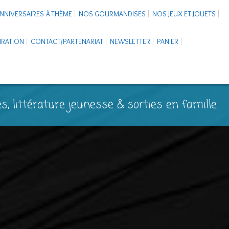
NNIVERSAIRES À THÈME
NOS GOURMANDISES
NOS JEUX ET JOUETS
PIRATION
CONTACT/PARTENARIAT
NEWSLETTER
PANIER
s, littérature jeunesse & sorties en famille