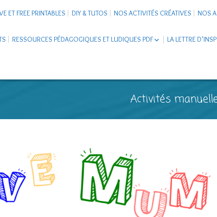
VE ET FREE PRINTABLES
DIY & TUTOS
NOS ACTIVITÉS CRÉATIVES
NOS A
TS
RESSOURCES PÉDAGOGIQUES ET LUDIQUES PDF
LA LETTRE D’INS
LIVRETS ÉDUCATIFS PDF
LAPBOOK
CARNETS DE VOYAGE ENFANTS
ESCAPE GAME ET JEUX À
Activités manuelle
TÉLÉCHARGER PDF
SUPPORTS CO-SCHOOLING
CARTERIE
TUTORIELS