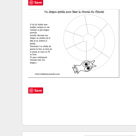
Save
Save