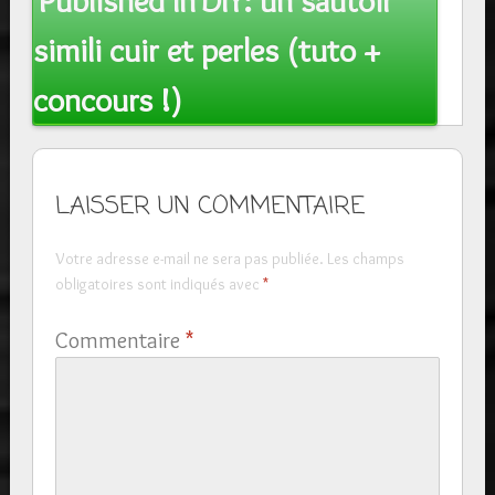
Published In
DIY: un sautoir
navigation
simili cuir et perles (tuto +
concours !)
LAISSER UN COMMENTAIRE
Votre adresse e-mail ne sera pas publiée.
Les champs
obligatoires sont indiqués avec
*
Commentaire
*