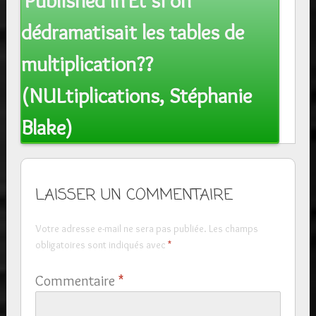
Published In
Et si on
navigation
dédramatisait les tables de
multiplication??
(NULtiplications, Stéphanie
Blake)
LAISSER UN COMMENTAIRE
Votre adresse e-mail ne sera pas publiée.
Les champs
obligatoires sont indiqués avec
*
Commentaire
*