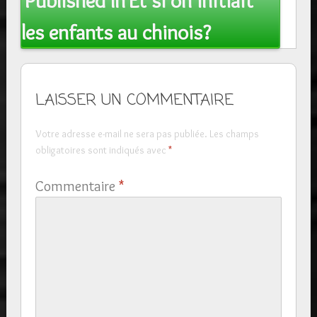
Published In
Et si on initiait
navigation
les enfants au chinois?
LAISSER UN COMMENTAIRE
Votre adresse e-mail ne sera pas publiée.
Les champs
obligatoires sont indiqués avec
*
Commentaire
*