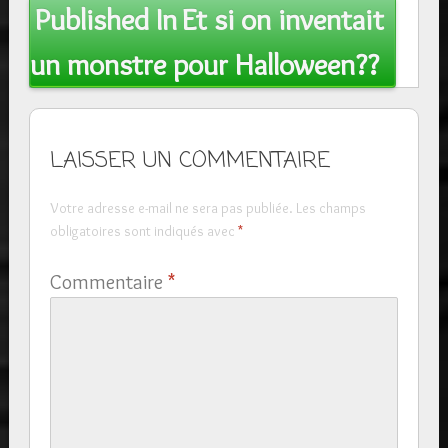
Post
Published In
Et si on inventait
navigation
un monstre pour Halloween??
LAISSER UN COMMENTAIRE
Votre adresse e-mail ne sera pas publiée.
Les champs
obligatoires sont indiqués avec
*
Commentaire
*