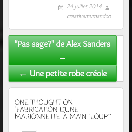
24 juillet 2014
creativemumandco
Post
"Pas sage?" de Alex Sanders
navigation
→
← Une petite robe créole
ONE THOUGHT ON
“FABRICATION D’UNE
MARIONNETTE À MAIN "LOUP"”