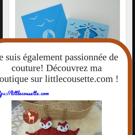
tps://littlecousette.com