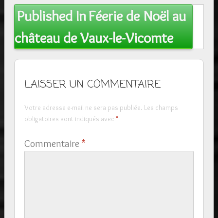
Post
Published In
Féerie de Noël au
navigation
château de Vaux-le-Vicomte
LAISSER UN COMMENTAIRE
Votre adresse e-mail ne sera pas publiée.
Les champs
obligatoires sont indiqués avec
*
Commentaire
*