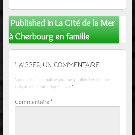
Post
Published In
La Cité de la Mer
navigation
à Cherbourg en famille
LAISSER UN COMMENTAIRE
Votre adresse e-mail ne sera pas publiée.
Les champs
obligatoires sont indiqués avec
*
Commentaire
*