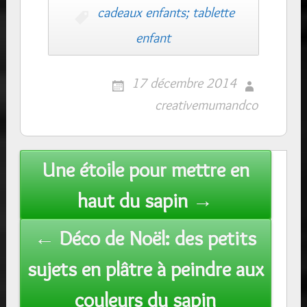
cadeaux enfants; tablette
enfant
17 décembre 2014
creativemumandco
Post
Une étoile pour mettre en
navigation
haut du sapin →
← Déco de Noël: des petits
sujets en plâtre à peindre aux
couleurs du sapin