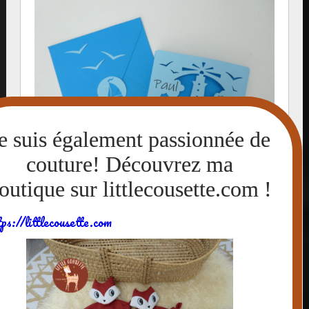
tps://littlecousette.com