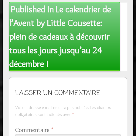
Post
Published In
Le calendrier de
navigation
l’Avent by Little Cousette:
plein de cadeaux à découvrir
tous les jours jusqu’au 24
décembre !
LAISSER UN COMMENTAIRE
Votre adresse e-mail ne sera pas publiée.
Les champs
obligatoires sont indiqués avec
*
Commentaire
*