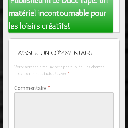
Published In
Le Duct Tape: un
navigation
matériel incontournable pour
les loisirs créatifs!
LAISSER UN COMMENTAIRE
Votre adresse e-mail ne sera pas publiée.
Les champs
obligatoires sont indiqués avec
*
Commentaire
*