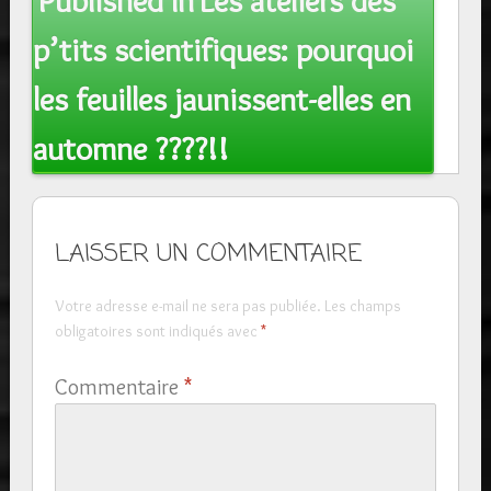
Published In
Les ateliers des
navigation
p’tits scientifiques: pourquoi
les feuilles jaunissent-elles en
automne ????!!
LAISSER UN COMMENTAIRE
Votre adresse e-mail ne sera pas publiée.
Les champs
obligatoires sont indiqués avec
*
Commentaire
*