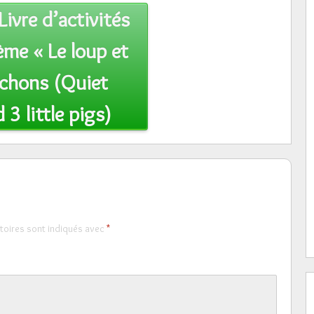
Livre d’activités
ème « Le loup et
ochons (Quiet
3 little pigs)
toires sont indiqués avec
*