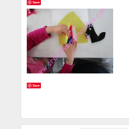
Save
Save