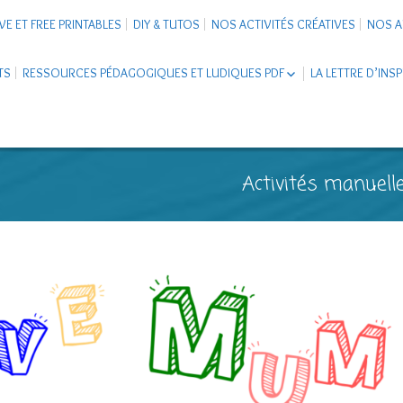
VE ET FREE PRINTABLES
DIY & TUTOS
NOS ACTIVITÉS CRÉATIVES
NOS A
TS
RESSOURCES PÉDAGOGIQUES ET LUDIQUES PDF
LA LETTRE D’INS
LIVRETS ÉDUCATIFS PDF
LAPBOOK
CARNETS DE VOYAGE ENFANTS
ESCAPE GAME ET JEUX À
Activités manuelle
TÉLÉCHARGER PDF
SUPPORTS CO-SCHOOLING
CARTERIE
TUTORIELS