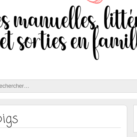
ercher :
pigs