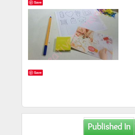
Save
Save
Post
Published In