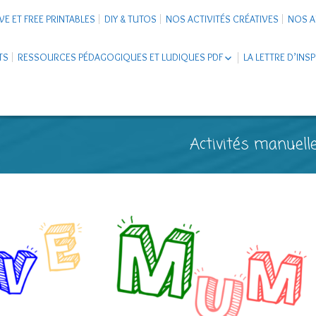
VE ET FREE PRINTABLES
DIY & TUTOS
NOS ACTIVITÉS CRÉATIVES
NOS A
TS
RESSOURCES PÉDAGOGIQUES ET LUDIQUES PDF
LA LETTRE D’INS
LIVRETS ÉDUCATIFS PDF
LAPBOOK
CARNETS DE VOYAGE ENFANTS
ESCAPE GAME ET JEUX À
Activités manuelle
TÉLÉCHARGER PDF
SUPPORTS CO-SCHOOLING
CARTERIE
TUTORIELS