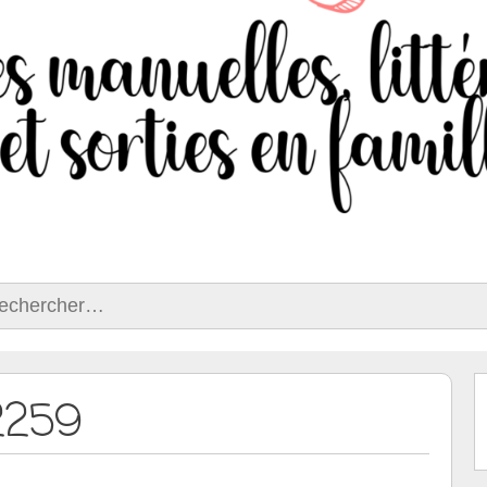
ercher :
2259