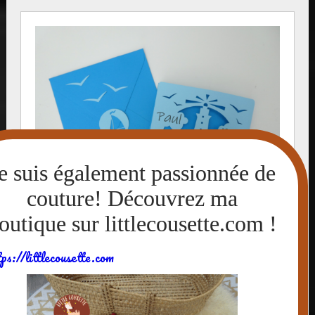
tps://littlecousette.com