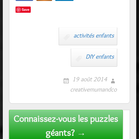
Save
activités enfants
DIY enfants
19 août 2014
creativemumandco
Post
Connaissez-vous les puzzles
navigation
géants? →