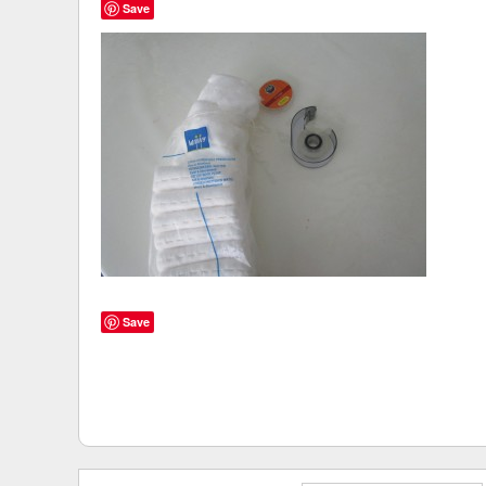
Save
Save