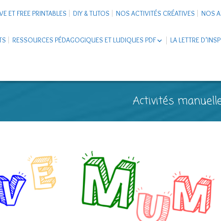
VE ET FREE PRINTABLES
DIY & TUTOS
NOS ACTIVITÉS CRÉATIVES
NOS A
TS
RESSOURCES PÉDAGOGIQUES ET LUDIQUES PDF
LA LETTRE D’INS
LIVRETS ÉDUCATIFS PDF
LAPBOOK
CARNETS DE VOYAGE ENFANTS
ESCAPE GAME ET JEUX À
Activités manuelle
TÉLÉCHARGER PDF
SUPPORTS CO-SCHOOLING
CARTERIE
TUTORIELS