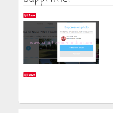
Save
Save