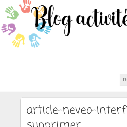
Rech
article-neveo-inter
supprimer