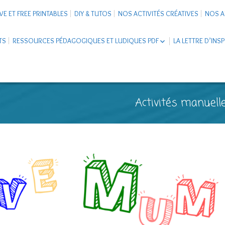
VE ET FREE PRINTABLES
DIY & TUTOS
NOS ACTIVITÉS CRÉATIVES
NOS A
TS
RESSOURCES PÉDAGOGIQUES ET LUDIQUES PDF
LA LETTRE D’INS
LIVRETS ÉDUCATIFS PDF
LAPBOOK
CARNETS DE VOYAGE ENFANTS
ESCAPE GAME ET JEUX À
Activités manuelle
TÉLÉCHARGER PDF
SUPPORTS CO-SCHOOLING
CARTERIE
TUTORIELS