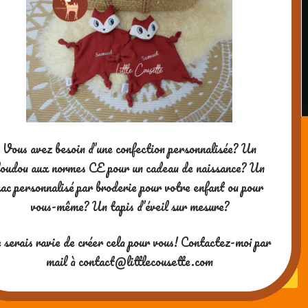
Nous allons ensuite former le masque. Pur
cela, plier le masque selon la longueur sur
4 cm en haut et en bas, puis replier les
côtés sur 1 à 2 cm (dépend de la taille de
votre élastique) pour former la coulisse où
on va insérer l’élastique:
Vous avez besoin d’une confection personnalisée? Un
oudou aux normes CE pour un cadeau de naissance? Un
sac personnalisé par broderie pour votre enfant ou pour
vous-même? Un tapis d’éveil sur mesure?
 serais ravie de créer cela pour vous! Contactez-moi par
mail à contact@littlecousette.com
Replier le masque sur 4 cm en haut