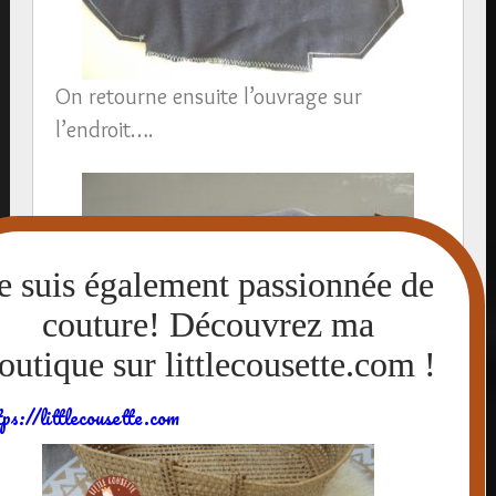
On retourne ensuite l’ouvrage sur
l’endroit….
tps://littlecousette.com
couture terminée avec la poche en
bas du masque