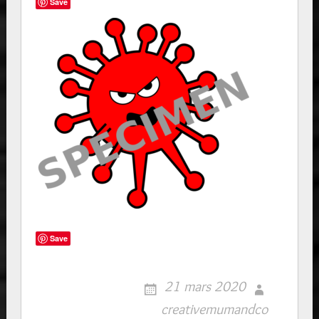
Save
Save
21 mars 2020
creativemumandco