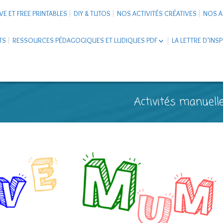
VE ET FREE PRINTABLES
DIY & TUTOS
NOS ACTIVITÉS CRÉATIVES
NOS A
TS
RESSOURCES PÉDAGOGIQUES ET LUDIQUES PDF
LA LETTRE D’INS
LIVRETS ÉDUCATIFS PDF
LAPBOOK
CARNETS DE VOYAGE ENFANTS
ESCAPE GAME ET JEUX À
Activités manuelle
TÉLÉCHARGER PDF
SUPPORTS CO-SCHOOLING
CARTERIE
TUTORIELS