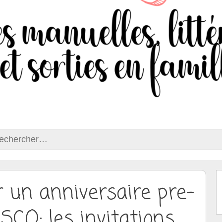
ercher :
 un anniversaire pre-
SCO: les invitations,