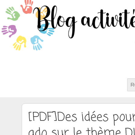
Rech
[PDF]Des idées pour
ado sur le thème DI