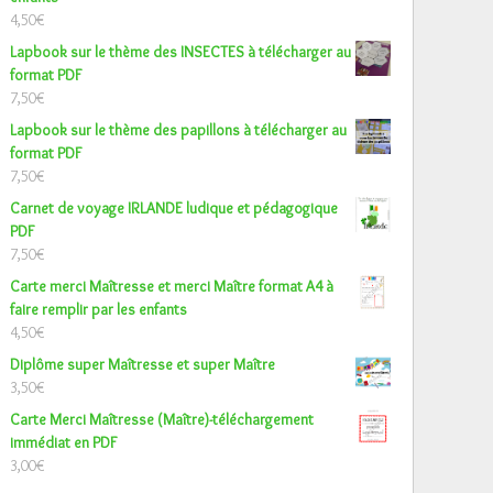
4,50
€
Lapbook sur le thème des INSECTES à télécharger au
format PDF
7,50
€
Lapbook sur le thème des papillons à télécharger au
format PDF
7,50
€
Carnet de voyage IRLANDE ludique et pédagogique
PDF
7,50
€
Carte merci Maîtresse et merci Maître format A4 à
faire remplir par les enfants
4,50
€
Diplôme super Maîtresse et super Maître
3,50
€
Carte Merci Maîtresse (Maître)-téléchargement
immédiat en PDF
3,00
€