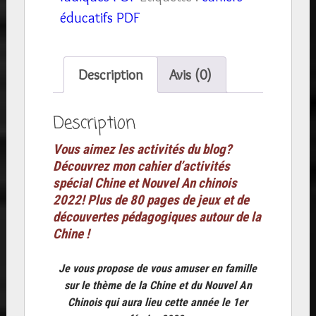
activités
éducatifs PDF
ludiques
et
pédagogiques
Description
Avis (0)
plus
de
Description
80
Vous aimez les activités du blog?
pages
Découvrez mon cahier d’activités
thème
spécial Chine et Nouvel An chinois
CHINE
2022! Plus de 80 pages de jeux et de
découvertes pédagogiques autour de la
Nouvel
Chine !
An
Chinois
Je vous propose de vous amuser en famille
et
sur le thème de la Chine et du Nouvel An
JO
Chinois qui aura lieu cette année le 1er