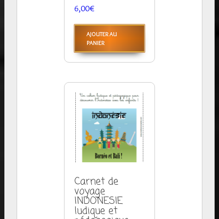
6,00
€
AJOUTER AU
PANIER
Carnet de
voyage
INDONESIE
ludique et