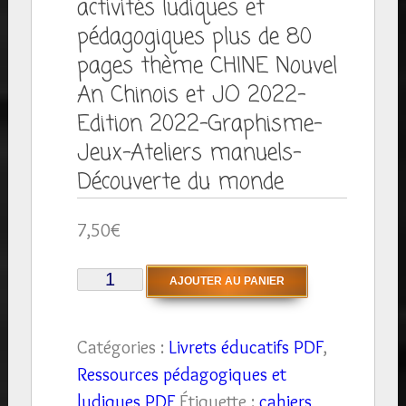
activités ludiques et
pédagogiques plus de 80
pages thème CHINE Nouvel
An Chinois et JO 2022-
Edition 2022-Graphisme-
Jeux-Ateliers manuels-
Découverte du monde
7,50
€
quantité
AJOUTER AU PANIER
de
Livret
Catégories :
Livrets éducatifs PDF
,
éducatif
Ressources pédagogiques et
cahier
ludiques PDF
Étiquette :
cahiers