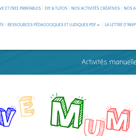
VE ET FREE PRINTABLES
DIY & TUTOS
NOS ACTIVITÉS CRÉATIVES
NOS A
TS
RESSOURCES PÉDAGOGIQUES ET LUDIQUES PDF
LA LETTRE D’INS
LIVRETS ÉDUCATIFS PDF
LAPBOOK
CARNETS DE VOYAGE ENFANTS
ESCAPE GAME ET JEUX À
Activités manuelle
TÉLÉCHARGER PDF
SUPPORTS CO-SCHOOLING
CARTERIE
TUTORIELS