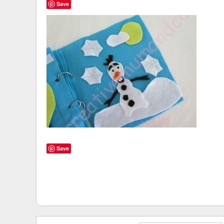
Save
Save