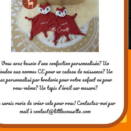
Vous avez besoin d’une confection personnalisée? Un
oudou aux normes CE pour un cadeau de naissance? Un
Coffret « Décors de Gâteaux pour les
sac personnalisé par broderie pour votre enfant ou pour
enfants », Editions Usborne
vous-même? Un tapis d’éveil sur mesure?
Merci pour votre visite ! Si vous
 serais ravie de créer cela pour vous! Contactez-moi par
aimez mes contenus, vous
pouvez me soutenir en me
mail à contact@littlecousette.com
payant un café ^-^
Powered by WordPress
| theme
SG Window