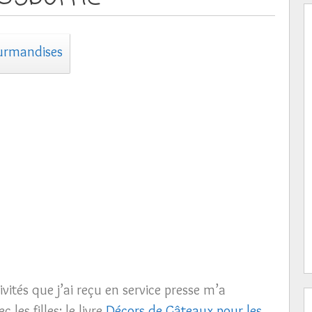
urmandises
ivités que j’ai reçu en service presse m’a
 les filles: le livre
Décors de Gâteaux pour les