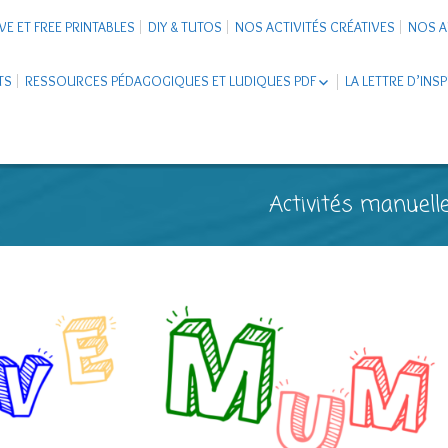
VE ET FREE PRINTABLES
DIY & TUTOS
NOS ACTIVITÉS CRÉATIVES
NOS A
TS
RESSOURCES PÉDAGOGIQUES ET LUDIQUES PDF
LA LETTRE D’INS
LIVRETS ÉDUCATIFS PDF
LAPBOOK
CARNETS DE VOYAGE ENFANTS
ESCAPE GAME ET JEUX À
Activités manuelle
TÉLÉCHARGER PDF
SUPPORTS CO-SCHOOLING
CARTERIE
TUTORIELS