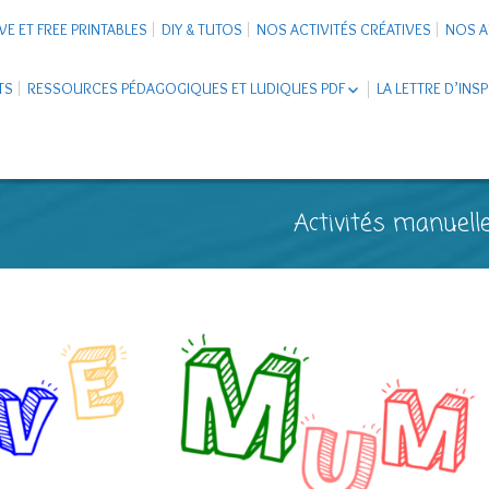
VE ET FREE PRINTABLES
DIY & TUTOS
NOS ACTIVITÉS CRÉATIVES
NOS A
TS
RESSOURCES PÉDAGOGIQUES ET LUDIQUES PDF
LA LETTRE D’INS
LIVRETS ÉDUCATIFS PDF
LAPBOOK
CARNETS DE VOYAGE ENFANTS
ESCAPE GAME ET JEUX À
Activités manuelle
TÉLÉCHARGER PDF
SUPPORTS CO-SCHOOLING
CARTERIE
TUTORIELS