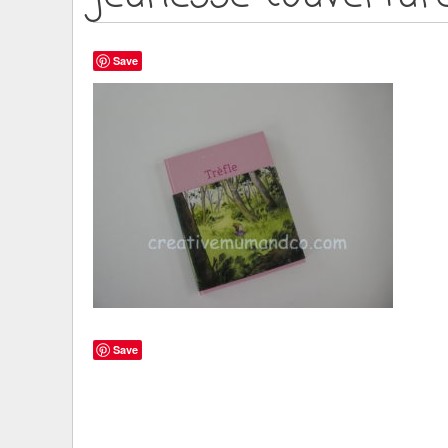
Save
Save