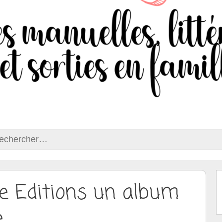
ercher :
e Editions un album
e