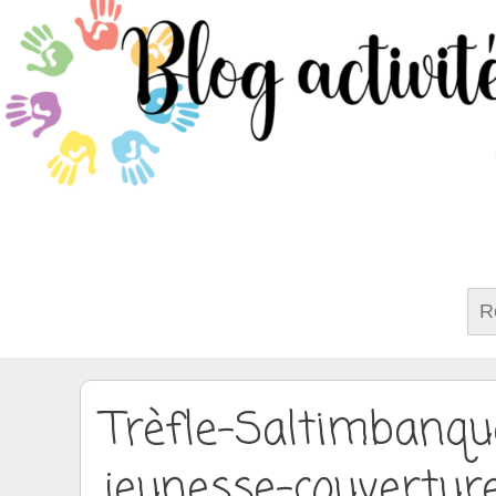
Rech
Trèfle-Saltimbanqu
jeunesse-couvertur