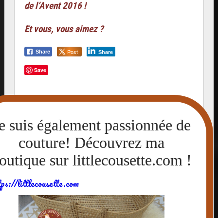
de l’Avent 2016 !
Et vous, vous aimez ?
Post
Share
Share
Save
activités enfants
DIY enfants
DIY enfants; déco de Noël
tps://littlecousette.com
12 décembre 2016