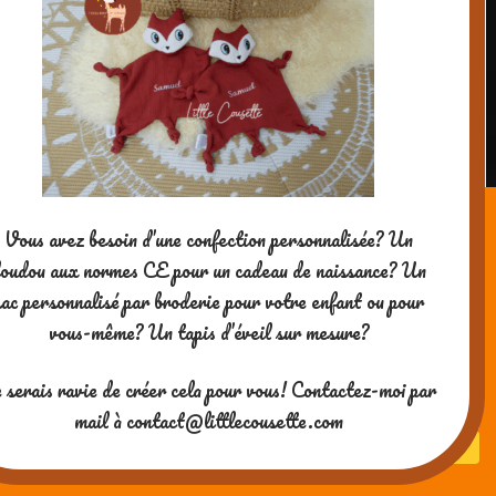
creativemumandco
Post
Padaboo, le kit du pâtissier
navigation
(TOGA) + concours ! →
← Des petits yeux
Vous avez besoin d’une confection personnalisée? Un
oudou aux normes CE pour un cadeau de naissance? Un
émerveillés devant les vitrines
sac personnalisé par broderie pour votre enfant ou pour
vous-même? Un tapis d’éveil sur mesure?
des Grands Magasins (Noël
2016)
 serais ravie de créer cela pour vous! Contactez-moi par
mail à contact@littlecousette.com