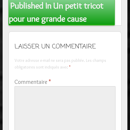
Post
Published In
Un petit tricot
navigation
pour une grande cause
LAISSER UN COMMENTAIRE
Votre adresse e-mail ne sera pas publiée.
Les champs
obligatoires sont indiqués avec
*
Commentaire
*