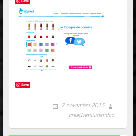
Save
Save
7 novembre 2015
creativemumandco