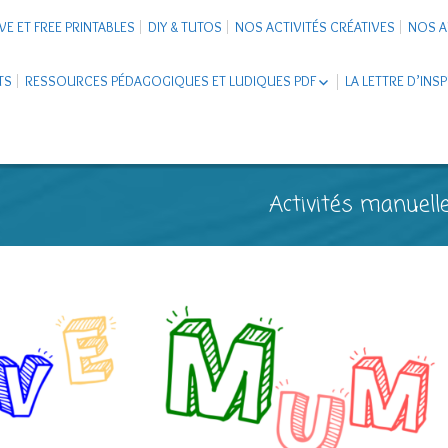
VE ET FREE PRINTABLES
DIY & TUTOS
NOS ACTIVITÉS CRÉATIVES
NOS A
TS
RESSOURCES PÉDAGOGIQUES ET LUDIQUES PDF
LA LETTRE D’INS
LIVRETS ÉDUCATIFS PDF
LAPBOOK
CARNETS DE VOYAGE ENFANTS
ESCAPE GAME ET JEUX À
Activités manuelle
TÉLÉCHARGER PDF
SUPPORTS CO-SCHOOLING
CARTERIE
TUTORIELS