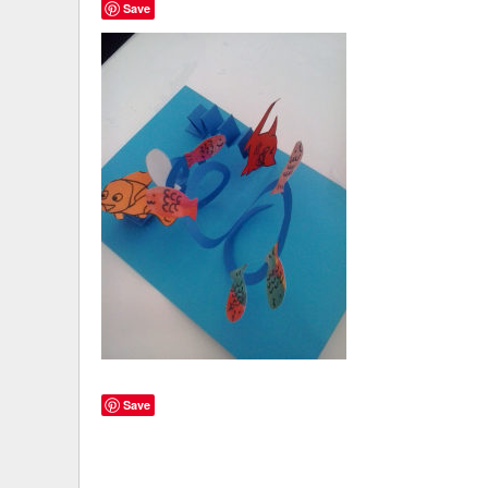
Save
Save