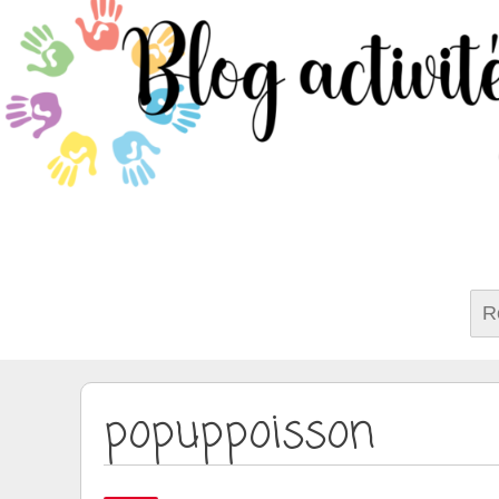
Rech
popuppoisson