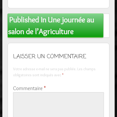
Post
Published In
Une journée au
navigation
salon de l’Agriculture
LAISSER UN COMMENTAIRE
Votre adresse e-mail ne sera pas publiée.
Les champs
obligatoires sont indiqués avec
*
Commentaire
*