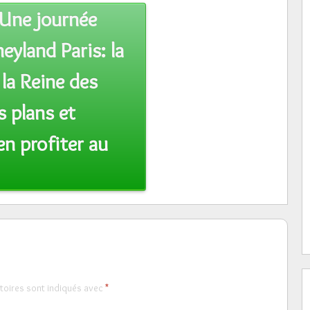
Une journée
eyland Paris: la
 la Reine des
s plans et
en profiter au
toires sont indiqués avec
*