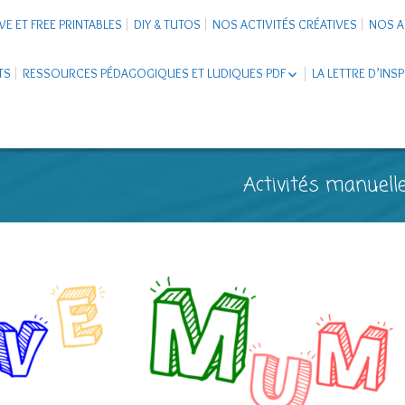
VE ET FREE PRINTABLES
DIY & TUTOS
NOS ACTIVITÉS CRÉATIVES
NOS A
TS
RESSOURCES PÉDAGOGIQUES ET LUDIQUES PDF
LA LETTRE D’INS
LIVRETS ÉDUCATIFS PDF
LAPBOOK
CARNETS DE VOYAGE ENFANTS
ESCAPE GAME ET JEUX À
Activités manuelle
TÉLÉCHARGER PDF
SUPPORTS CO-SCHOOLING
CARTERIE
TUTORIELS