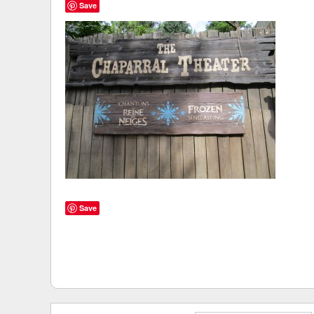
Save
Save