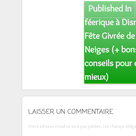
Post
Published In
navigation
féerique à Disn
Fête Givrée de
Neiges (+ bon
conseils pour 
mieux)
LAISSER UN COMMENTAIRE
Votre adresse e-mail ne sera pas publiée.
Les champs obliga