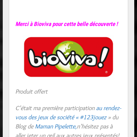
Merci à
Bioviva
pour cette belle découverte !
Produit offert
C’était ma première participation
au rendez-
vous des jeux de société « #123jouez
» du
Blog de
Maman Pipelette,
n’hésitez pas à
aller jeter un œil aux autres jeux présentés!