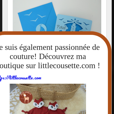
tps://littlecousette.com