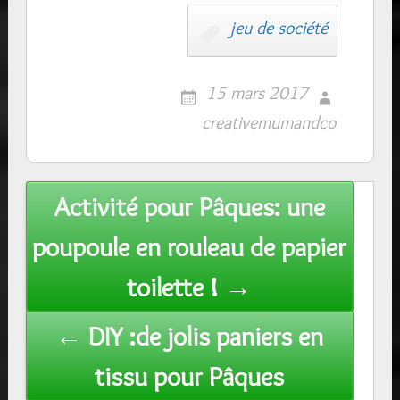
jeu de société
15 mars 2017
creativemumandco
Post
Activité pour Pâques: une
navigation
poupoule en rouleau de papier
toilette ! →
← DIY :de jolis paniers en
tissu pour Pâques