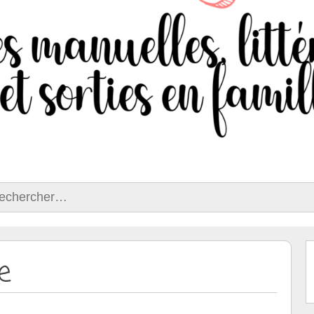
ercher :
e