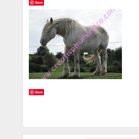
Save
Save