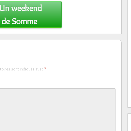
Un weekend
e de Somme
toires sont indiqués avec
*