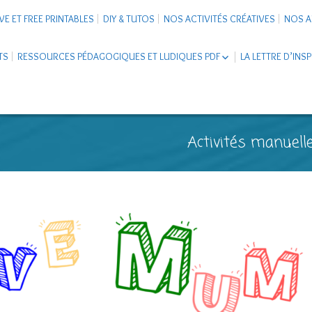
VE ET FREE PRINTABLES
DIY & TUTOS
NOS ACTIVITÉS CRÉATIVES
NOS A
TS
RESSOURCES PÉDAGOGIQUES ET LUDIQUES PDF
LA LETTRE D’INS
LIVRETS ÉDUCATIFS PDF
LAPBOOK
CARNETS DE VOYAGE ENFANTS
ESCAPE GAME ET JEUX À
Activités manuelle
TÉLÉCHARGER PDF
SUPPORTS CO-SCHOOLING
CARTERIE
TUTORIELS