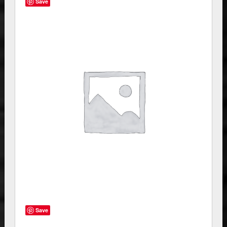
Save
Save