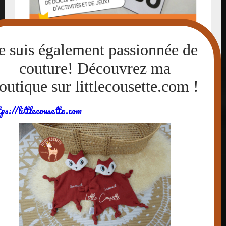
tps://littlecousette.com