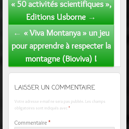
« 50 activités scientifiques »,
navigation
Editions Usborne →
← « Viva Montanya » un jeu
pour apprendre à respecter la
montagne (Bioviva) !
LAISSER UN COMMENTAIRE
Votre adresse e-mail ne sera pas publiée.
Les champs
obligatoires sont indiqués avec
*
Commentaire
*