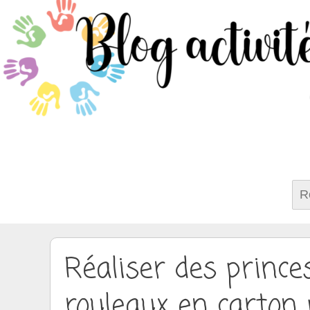
Rech
Réaliser des prince
rouleaux en carton