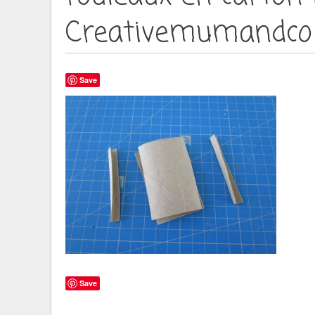
Creativemumandco
Save
Save