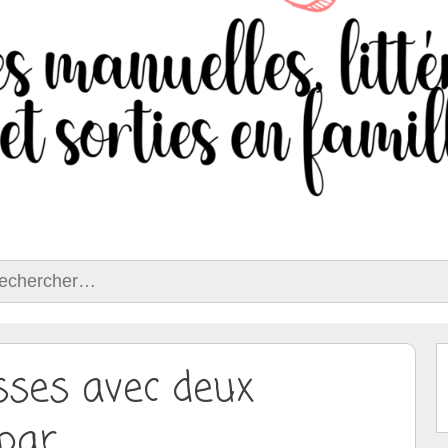
ercher :
sses avec deux
 par