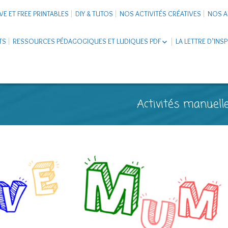
VE ET FREE PRINTABLES
DIY & TUTOS
NOS ACTIVITÉS CRÉATIVES
NOS A
TS
RESSOURCES PÉDAGOGIQUES ET LUDIQUES PDF
LA LETTRE D’INS
LIVRETS ÉDUCATIFS PDF
LAPBOOK
CARNETS DE VOYAGE ENFANTS
ESCAPE GAME ET JEUX À
Activités manuelle
TÉLÉCHARGER PDF
SUPPORTS CO-SCHOOLING
CARTERIE
TUTORIELS