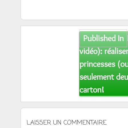
Post
Published In
navigation
vidéo): réaliser
princesses (ou
seulement deu
carton!
LAISSER UN COMMENTAIRE