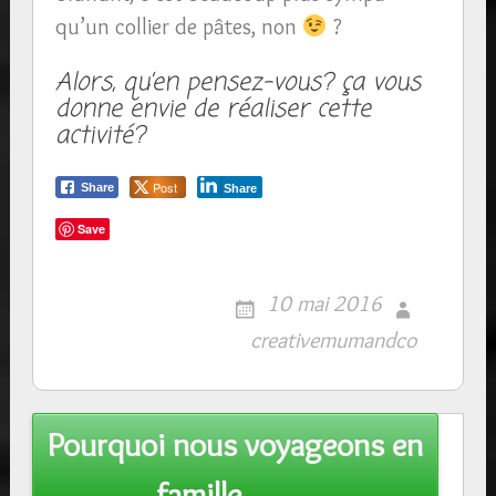
qu’un collier de pâtes, non
?
Alors, qu’en pensez-vous? ça vous
donne envie de réaliser cette
activité?
Post
Share
Share
Save
10 mai 2016
creativemumandco
Post
Pourquoi nous voyageons en
navigation
famille … →