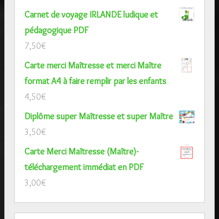
Carte trophée pop-up Meilleure Maîtresse
et Meilleure Maître format A4 à faire remplir
par les enfants
4,50
€
Lapbook sur le thème des INSECTES à
télécharger au format PDF
7,50
€
Lapbook sur le thème des papillons à
télécharger au format PDF
7,50
€
Carnet de voyage IRLANDE ludique et
pédagogique PDF
7,50
€