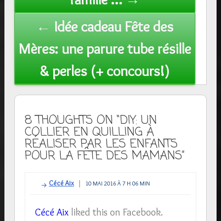
← Idée cadeau Fête des
Mères: une parure tube résille
& perles (+ concours!)
8 THOUGHTS ON “DIY: UN
COLLIER EN QUILLING À
RÉALISER PAR LES ENFANTS
POUR LA FÊTE DES MAMANS”
Cécé Aix
10 MAI 2016 À 7 H 06 MIN
Cécé Aix
liked this on Facebook.