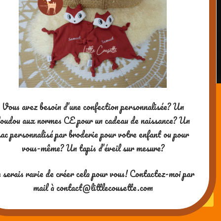
Un cadeau à faire pour une
naissance? Un sac personnalisé
Vous avez besoin d’une confection personnalisée? Un
pour la maternelle? Découvrez ma
oudou aux normes CE pour un cadeau de naissance? Un
boutique créatrice !
sac personnalisé par broderie pour votre enfant ou pour
vous-même? Un tapis d’éveil sur mesure?
 serais ravie de créer cela pour vous! Contactez-moi par
mail à contact@littlecousette.com
Un jeu des 7 familles pour jouer
autour des phonèmes
complexes! Testé et validé (adoré