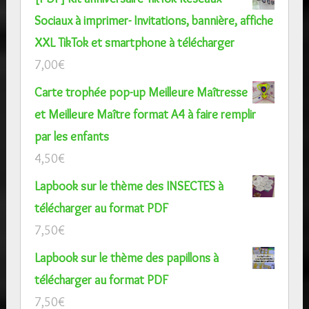
Découvrez ma boutique ludique et
pédagogique !
[PDF] Contrat d'utilisation d'un téléphone
portable ou smartphone à faire signer par votre
enfant
7,50
€
[PDF] Kit anniversaire TikTok Réseaux
Sociaux à imprimer- Invitations, bannière, affiche
XXL TikTok et smartphone à télécharger
7,00
€