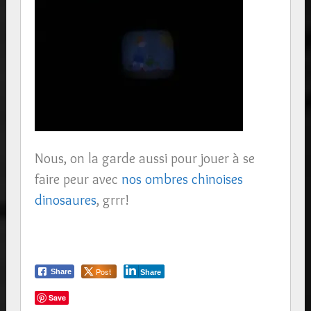
Nous, on la garde aussi pour jouer à se
faire peur avec
nos ombres chinoises
dinosaures
, grrr!
Post
Share
Share
Save