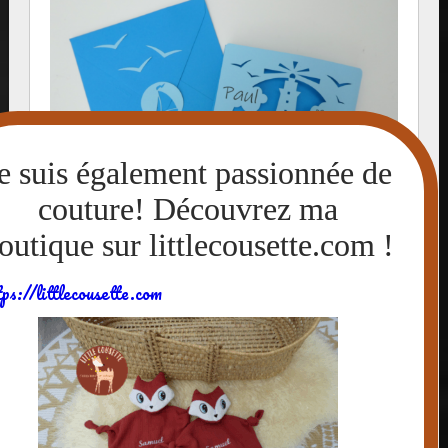
tps://littlecousette.com