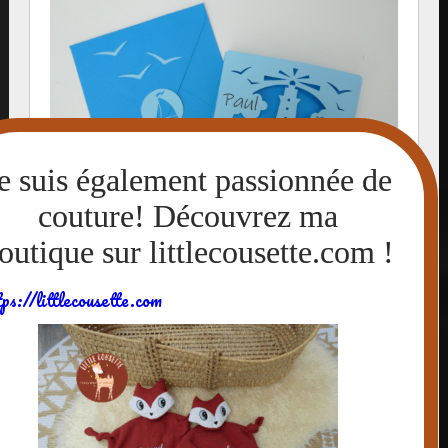
tps://littlecousette.com