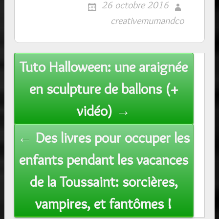
26 octobre 2016
creativemumandco
Post
Tuto Halloween: une araignée
navigation
en sculpture de ballons (+
vidéo) →
← Des livres pour occuper les
enfants pendant les vacances
de la Toussaint: sorcières,
vampires, et fantômes !