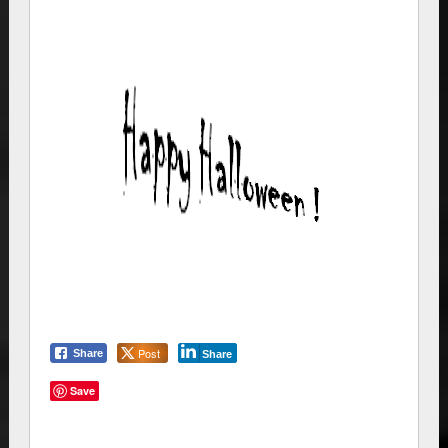
Post
Share
Share
Save