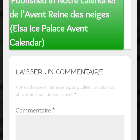
Published In
Notre calendrier
navigation
de l’Avent Reine des neiges
(Elsa Ice Palace Avent
Calendar)
LAISSER UN COMMENTAIRE
Votre adresse e-mail ne sera pas publiée.
Les champs
obligatoires sont indiqués avec
*
Commentaire
*