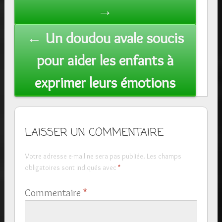
→
← Un doudou avale soucis
pour aider les enfants à
exprimer leurs émotions
LAISSER UN COMMENTAIRE
Votre adresse e-mail ne sera pas publiée.
Les champs
obligatoires sont indiqués avec
*
Commentaire
*