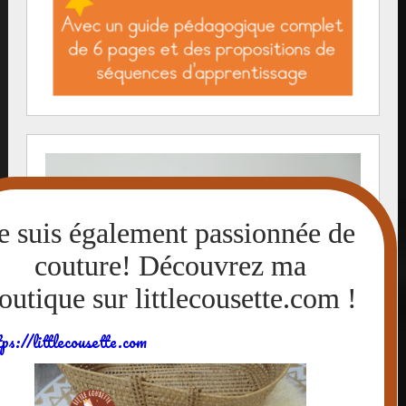
tps://littlecousette.com