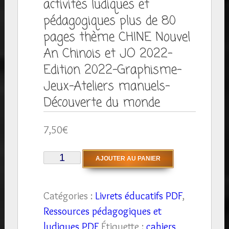
activités ludiques et
pédagogiques plus de 80
pages thème CHINE Nouvel
An Chinois et JO 2022-
Edition 2022-Graphisme-
Jeux-Ateliers manuels-
Découverte du monde
7,50
€
quantité
AJOUTER AU PANIER
de
Livret
Catégories :
Livrets éducatifs PDF
,
éducatif
Ressources pédagogiques et
cahier
ludiques PDF
Étiquette :
cahiers