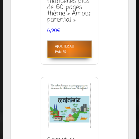
manuelles plus
de 60 pages
thème « Amour
parental »
6,90
€
AJOUTER AU
PANIER