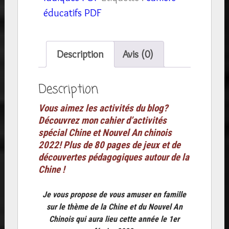
activités
éducatifs PDF
ludiques
et
pédagogiques
Description
Avis (0)
plus
de
Description
80
Vous aimez les activités du blog?
pages
Découvrez mon cahier d’activités
thème
spécial Chine et Nouvel An chinois
CHINE
2022! Plus de 80 pages de jeux et de
découvertes pédagogiques autour de la
Nouvel
Chine !
An
Chinois
Je vous propose de vous amuser en famille
et
sur le thème de la Chine et du Nouvel An
JO
Chinois qui aura lieu cette année le 1er