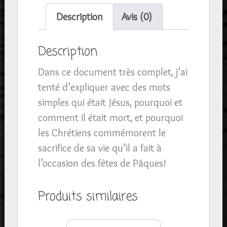
à
Description
Avis (0)
télécharger
pour
Description
expliquer
Dans ce document très complet, j’ai
les
tenté d’expliquer avec des mots
fêtes
simples qui était Jésus, pourquoi et
de
comment il était mort, et pourquoi
Pâques
les Chrétiens commémorent le
aux
sacrifice de sa vie qu’il a fait à
enfants
l’occasion des fêtes de Pâques!
Produits similaires