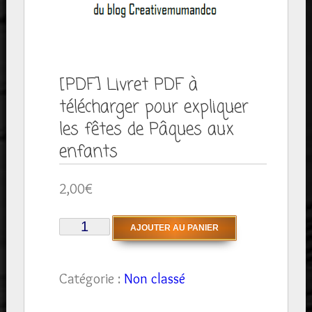
[PDF] Livret PDF à
télécharger pour expliquer
les fêtes de Pâques aux
enfants
2,00
€
quantité
AJOUTER AU PANIER
de
[PDF]
Catégorie :
Non classé
Livret
PDF